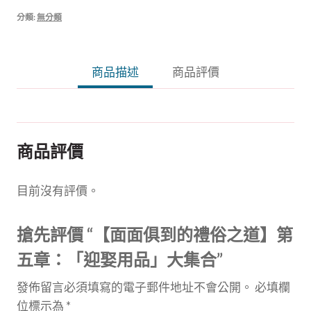
到
分類:
無分類
的
禮
商品描述
商品評價
俗
之
道】
第
五
商品評價
章：
「迎
目前沒有評價。
娶
用
搶先評價 “【面面俱到的禮俗之道】第
品」
五章：「迎娶用品」大集合”
大
集
發佈留言必須填寫的電子郵件地址不會公開。
必填欄
合
位標示為
*