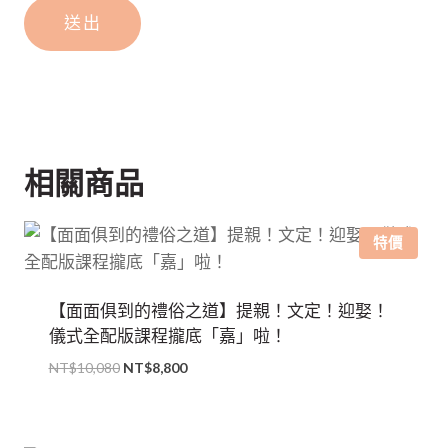
相關商品
特價
【面面俱到的禮俗之道】提親！文定！迎娶！
儀式全配版課程攏底「嘉」啦！
原
目
NT$
10,080
NT$
8,800
始
前
價
價
格：
格：