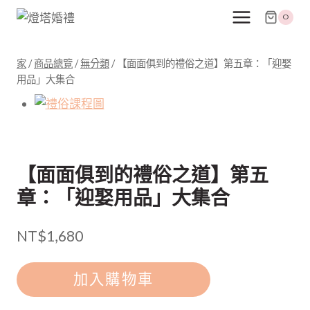
跳
0
至
主
要
家
/
商品總覽
/
無分類
/
【面面俱到的禮俗之道】第五章：「迎娶
用品」大集合
內
容
【面面俱到的禮俗之道】第五
章：「迎娶用品」大集合
NT$
1,680
【面
加入購物車
面
俱