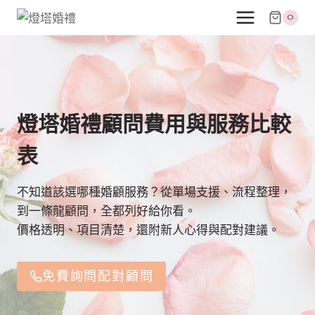
跳
0
至
主
要
內
容
燈塔婚禮顧問費用與服務比較
表
不知道該選哪種婚顧服務？從單場支援、流程整理，
到一條龍顧問，全都列好給你看。
價格透明、項目清楚，還附新人心得與配對建議。
免費詢問配對顧問