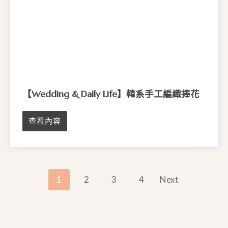
頁
面
選
擇
選
項
【Wedding & Daily Life】韓系手工編織捧花
查看內容
P
1
2
3
4
Next
O
S