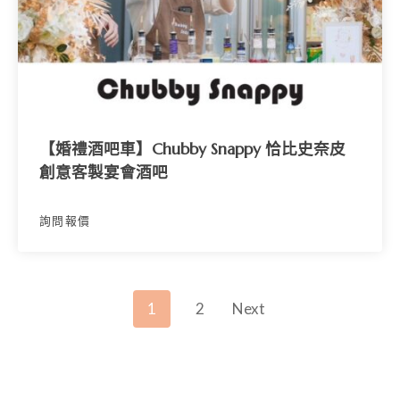
【婚禮酒吧車】Chubby Snappy 恰比史奈皮
創意客製宴會酒吧
詢問報價
P
1
2
Next
O
S