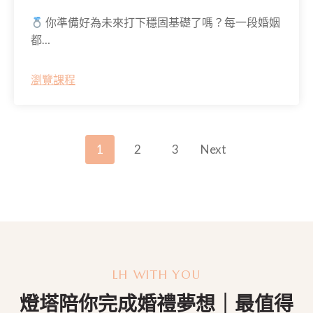
你準備好為未來打下穩固基礎了嗎？每一段婚姻
都…
瀏覽課程
P
1
2
3
Next
O
S
T
S
LH WITH YOU
燈塔陪你完成婚禮夢想｜最值得
N