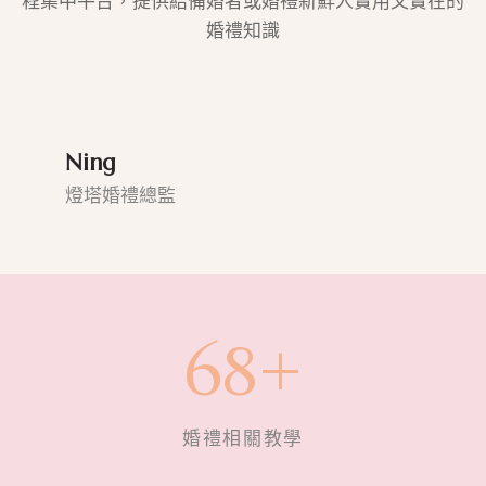
程集中平台，提供給備婚者或婚禮新鮮人實用又實在的
婚禮知識
Ning
燈塔婚禮總監
6
68+
8
+
婚禮相關教學