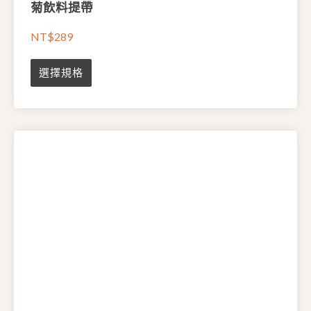
菊飲料提帶
NT$
289
此
選擇規格
產
品
有
多
種
款
式
。
可
在
產
品