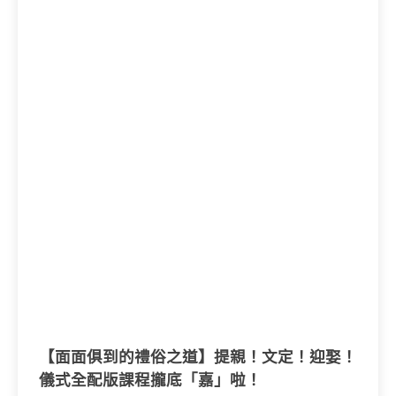
【面面俱到的禮俗之道】提親！文定！迎娶！
儀式全配版課程攏底「嘉」啦！