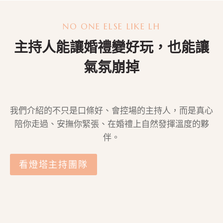
T
NO ONE ELSE LIKE LH
S
主持人能讓婚禮變好玩，也能讓
N
氣氛崩掉
A
V
我們介紹的不只是口條好、會控場的主持人，而是真心
陪你走過、安撫你緊張、在婚禮上自然發揮溫度的夥
I
伴。
G
看燈塔主持團隊
A
T
I