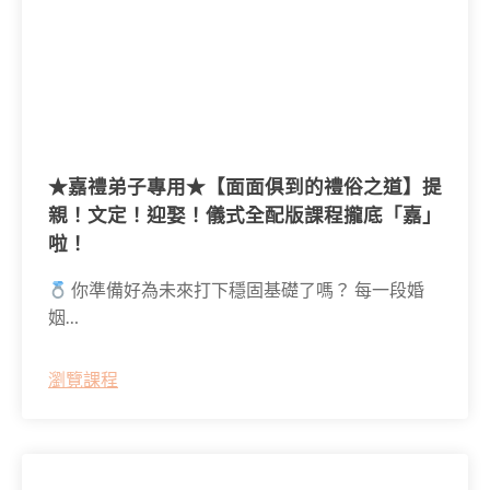
★嘉禮弟子專用★【面面俱到的禮俗之道】提
親！文定！迎娶！儀式全配版課程攏底「嘉」
啦！
你準備好為未來打下穩固基礎了嗎？ 每一段婚
姻…
瀏覽課程