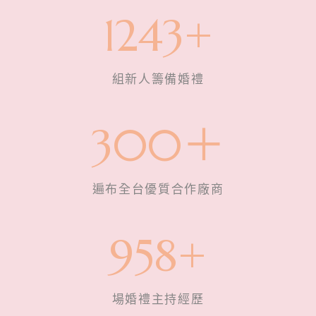
1
1243+
2
4
3
組新人籌備婚禮
+
3
300＋
0
0
＋
遍布全台優質合作廠商
9
958+
5
8
+
場婚禮主持經歷