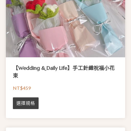
【Wedding & Daily Life】手工針織祝福小花
束
NT$
459
此
選擇規格
產
品
有