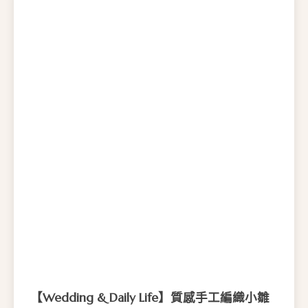
多
種
款
式
。
可
在
產
品
頁
面
選
擇
選
項
【Wedding & Daily Life】質感手工編織小雛