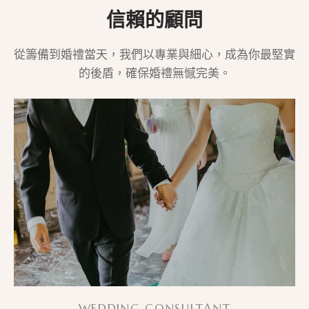
信賴的顧問
A
V
從籌備到婚禮當天，我們以專業與細心，成為你最堅實
的後盾，確保婚禮無憾完美。
I
G
A
T
I
O
N
WEDDING CONSULTANT