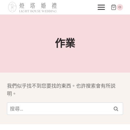
跳
0
至
主
要
內
作業
容
我們似乎找不到您要找的東西。也許搜索會有所説
明。
搜
尋
關
鍵