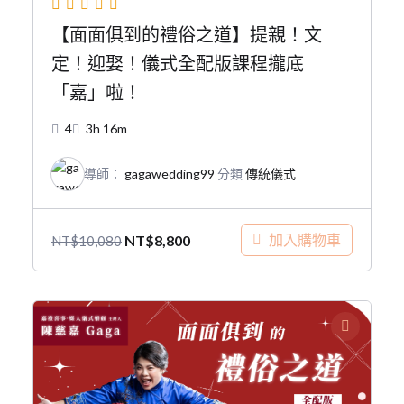
【面面俱到的禮俗之道】提親！文
定！迎娶！儀式全配版課程攏底
「嘉」啦！
4
3h 16m
導師：
gagawedding99
分類
傳統儀式
原
目
加入購物車
NT$
8,800
NT$
10,080
始
前
價
價
格：
格：
NT$10,080。
NT$8,800。