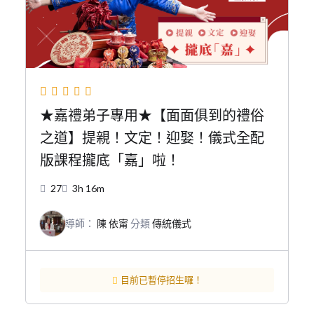
★嘉禮弟子專用★【面面俱到的禮俗
之道】提親！文定！迎娶！儀式全配
版課程攏底「嘉」啦！
27
3h 16m
導師：
陳 依甯
分類
傳統儀式
目前已暫停招生囉！