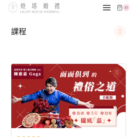
跳
0
至
主
要
課程
內
容